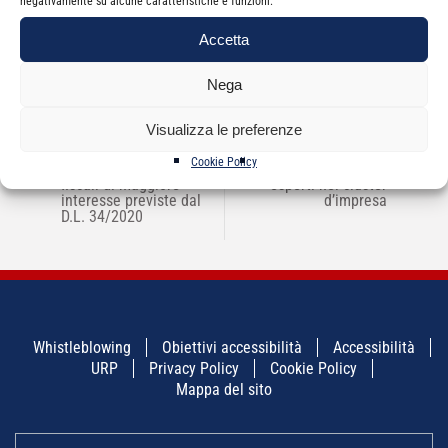
negativamente su alcune caratteristiche e funzioni.
Accetta
Nega
NAVIGAZIONE
Visualizza le preferenze
←
WEBINAR – Le novità
Progetto CNDCEC
→
ARTICOLI
del Decreto Rilancio –
riapertura termini
Cookie Policy
Focus sulle novità
formazione reti
fiscali di maggiore
esperti nei cluster
interesse previste dal
d’impresa
D.L. 34/2020
Whistleblowing
Obiettivi accessibilità
Accessibilità
URP
Privacy Policy
Cookie Policy
Mappa del sito