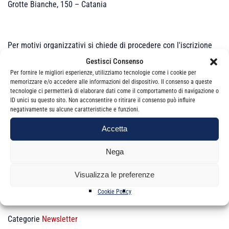
Grotte Bianche, 150 – Catania
Per motivi organizzativi si chiede di procedere con l'iscrizione
solo se sicuri di partecipare
Gestisci Consenso
Per fornire le migliori esperienze, utilizziamo tecnologie come i cookie per
memorizzare e/o accedere alle informazioni del dispositivo. Il consenso a queste
tecnologie ci permetterà di elaborare dati come il comportamento di navigazione o
L'INCONTRO NON E' VALIDO AI FINI DELLA FPC
ID unici su questo sito. Non acconsentire o ritirare il consenso può influire
negativamente su alcune caratteristiche e funzioni.
Accetta
Per visualizzare la pagina e partecipare all'incontro
clicca qui
Nega
Visualizza le preferenze
Cookie Policy
Categorie
Newsletter