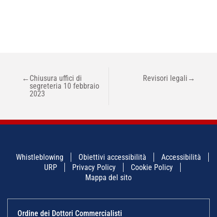
NAVIGAZIONE
←
Chiusura uffici di
Revisori legali
→
ARTICOLI
segreteria 10 febbraio
2023
Whistleblowing
Obiettivi accessibilità
Accessibilità
URP
Privacy Policy
Cookie Policy
Mappa del sito
Ordine dei Dottori Commercialisti