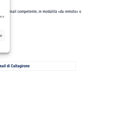
la sede Inail competente, in modalità «da remoto» o
re o
ze
nail di Caltagirone