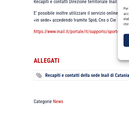
Recapiti e contatti Direzione territoriale Inail Calt
Per
E’ possibile inoltre utilizzare il servizio online S
acc
ela
«in sede» accedendo tramite Spid, Cns o Cie
rit
https://www.inail.it/portale/it/supporto/sportello-d
ALLEGATI
Recapiti e contatti della sede Inail di Catani
Categorie
News