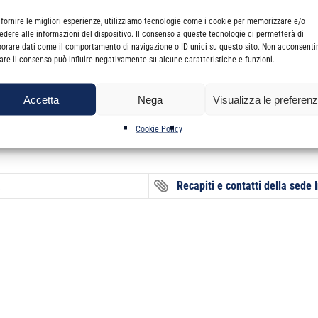
agirone e Catania.
 fornire le migliori esperienze, utilizziamo tecnologie come i cookie per memorizzare e/o
portello Digitale che consente la prenotazione di appuntamenti presso 
edere alle informazioni del dispositivo. Il consenso a queste tecnologie ci permetterà di
borare dati come il comportamento di navigazione o ID unici su questo sito. Non acconsenti
irare il consenso può influire negativamente su alcune caratteristiche e funzioni.
igitale.html?all=true
Accetta
Nega
Visualizza le preferen
Cookie Policy
a
Recapiti e contatti della sede I