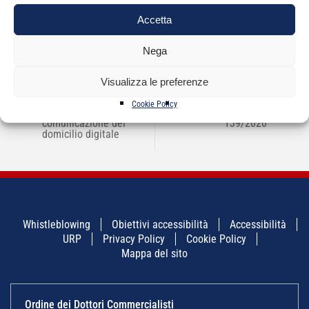
Accetta
Nega
Visualizza le preferenze
NAVIGAZIONE
Cookie Policy
←
Circolare MEF –
INPS circolare n.
→
ARTICOLI
comunicazione del
139/2020
domicilio digitale
Whistleblowing
Obiettivi accessibilità
Accessibilità
URP
Privacy Policy
Cookie Policy
Mappa del sito
Ordine dei Dottori Commercialisti