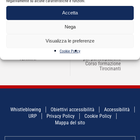
negativamente su alcune caratteristiche e funzioni.
Accetta
Nega
Visualizza le preferenze
NAVIGAZIONE
Cookie Policy
←
RIAPERTURA DEI
Bando borse studio
→
ARTICOLI
TERMINI
per partecipazione
Corso formazione
Tirocinanti
Whistleblowing
Obiettivi accessibilità
Accessibilità
URP
Privacy Policy
Cookie Policy
Mappa del sito