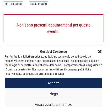
|
Tutti gli Eventi
Eventi gratuiti
Non sono presenti appuntamenti per questo
evento.
Gestisci Consenso
Per fornire le migliori esperienze, utilizziamo tecnologie come i cookie per
memorizzare e/o accedere alle informazioni del dispositivo. Il consenso a queste
NAVIGAZIONE
tecnologie ci permetterà di elaborare dati come il comportamento di navigazione o
←
SEMINARIO DI
Assemblea nuovi
→
ID unici su questo sito. Non acconsentire o ritirare il consenso può influire
ARTICOLI
AGGIORNAMENTO
iscritti
negativamente su alcune caratteristiche e funzioni.
PROFESSIONALE PER I
MAGISTRATI DELLE
Accetta
COMMISSIONI
TRIBUTARIE DELLA
REGIONE SICILIA
Nega
Visualizza le preferenze