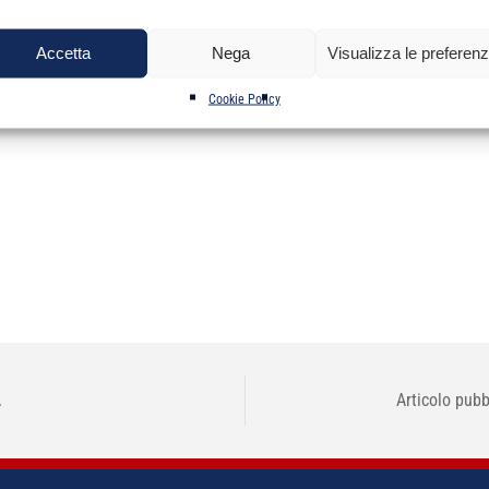
 che sulla Gazzetta Ufficiale n. 100 del 17 dicembre 2010, IV Serie Spe
elativa all’anno 2010
Accetta
Nega
Visualizza le preferen
Cookie Policy
A
Articolo pubb