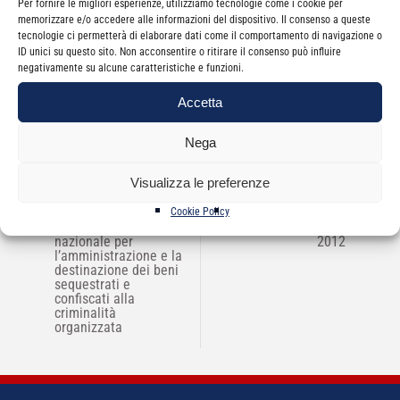
Per fornire le migliori esperienze, utilizziamo tecnologie come i cookie per
memorizzare e/o accedere alle informazioni del dispositivo. Il consenso a queste
tecnologie ci permetterà di elaborare dati come il comportamento di navigazione o
Categorie
News
ID unici su questo sito. Non acconsentire o ritirare il consenso può influire
negativamente su alcune caratteristiche e funzioni.
Accetta
Nega
Visualizza le preferenze
NAVIGAZIONE
←
Protocollo d’intesa
Gita a Morgantina –
→
Cookie Policy
ARTICOLI
CNDCEC – Agenzia
domenica 27 maggio
nazionale per
2012
l’amministrazione e la
destinazione dei beni
sequestrati e
confiscati alla
criminalità
organizzata