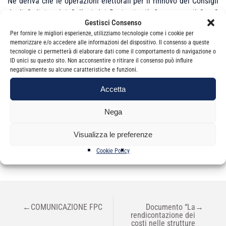
Ne deriva che le operazioni elettorali per il rinnovo dei Consigli
degli Ordini e dei Collegi dei Revisori, già fissate per il 2 e 3
Gestisci Consenso
febbraio 2021, sono
sospese
in attesa delle determinazioni del
Per fornire le migliori esperienze, utilizziamo tecnologie come i cookie per
TAR Lazio.
memorizzare e/o accedere alle informazioni del dispositivo. Il consenso a queste
tecnologie ci permetterà di elaborare dati come il comportamento di navigazione o
ID unici su questo sito. Non acconsentire o ritirare il consenso può influire
negativamente su alcune caratteristiche e funzioni.
Accetta
Nega
Categorie
News
Visualizza le preferenze
Cookie Policy
NAVIGAZIONE
←
COMUNICAZIONE FPC
Documento “La
→
ARTICOLI
rendicontazione dei
costi nelle strutture