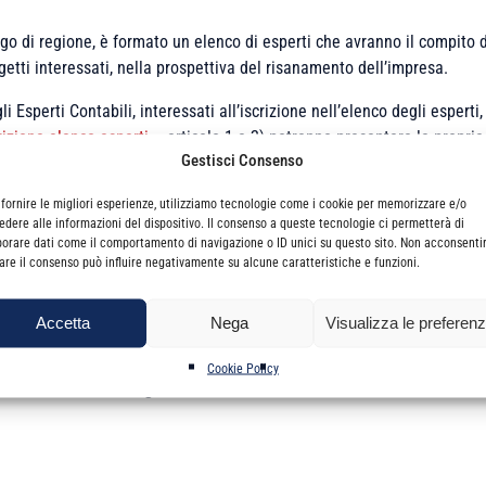
 di regione, è formato un elenco di esperti che avranno il compito d
oggetti interessati, nella prospettiva del risanamento dell’impresa.
gli Esperti Contabili, interessati all’iscrizione nell’elenco degli esperti
rizione elenco esperti
– articolo 1 e 2) potranno presentare la propri
Gestisci Consenso
dine provvederà a inoltrare i nominativi dei propri Iscritti alla Camera
 fornire le migliori esperienze, utilizziamo tecnologie come i cookie per memorizzare e/o
edere alle informazioni del dispositivo. Il consenso a queste tecnologie ci permetterà di
borare dati come il comportamento di navigazione o ID unici su questo sito. Non acconsenti
erritoriali alla CCIAA avviene con cadenza annuale.
irare il consenso può influire negativamente su alcune caratteristiche e funzioni.
one nel suddetto elenco ed in possesso di tutti i requisiti previsti, pot
 e 2) entro il 30/06/2026
al fine di consentire l’esame e la verifica de
Accetta
Nega
Visualizza le preferen
026.
Cookie Policy
ata nelle risorse allegate.