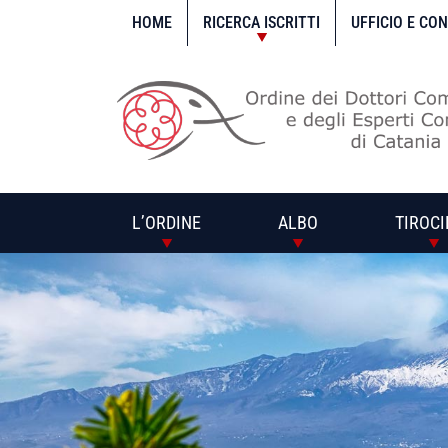
Vai
al
HOME
RICERCA ISCRITTI
UFFICIO E CO
contenuto
L’ORDINE
ALBO
TIROCI