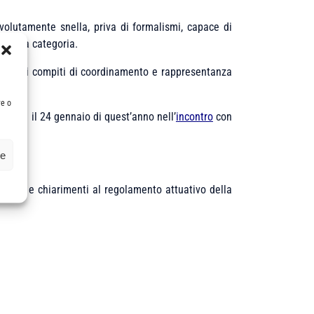
 volutamente snella, priva di formalismi, capace di
o della categoria.
racusa, i compiti di coordinamento e rappresentanza
re o
iracusa il 24 gennaio di quest’anno nell’
incontro
con
ze
azioni e chiarimenti al regolamento attuativo della