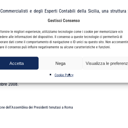
ommercialisti e degli Esperti Contabili della Sicilia, una struttura
 per la difesa e la promozione delle specifiche competenze e del ruol
Gestisci Consenso
rdo, affidato al dott. Gaetano Ambrogio, Presidente dell’Ordine di Si
 fornire le migliori esperienze, utilizziamo tecnologie come i cookie per memorizzare e/o
edere alle informazioni del dispositivo. Il consenso a queste tecnologie ci permetterà di
borare dati come il comportamento di navigazione o ID unici su questo sito. Non acconsenti
unione del 13 dicembre 2008 a Catania, le attività sono state avviate a S
irare il consenso può influire negativamente su alcune caratteristiche e funzioni.
i.
Accetta
Nega
Visualizza le preferen
Cookie Policy
ini, in questa sede è stata presentata una puntuale proposta di integr
embre 2008.
ione dell’Assemblea dei Presidenti tenutasi a Roma