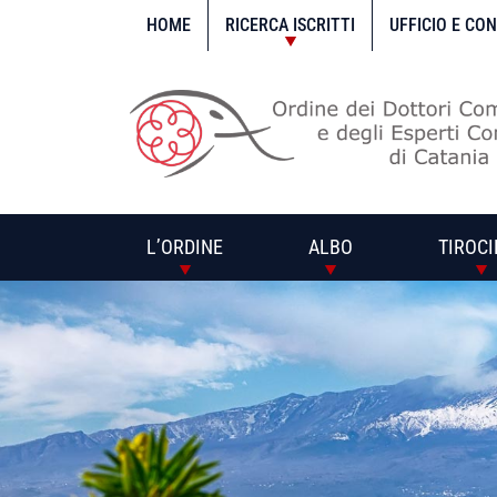
Vai
al
HOME
RICERCA ISCRITTI
UFFICIO E CO
contenuto
L’ORDINE
ALBO
TIROCI