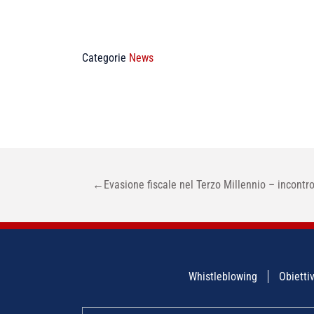
Categorie
News
NAVIGAZIONE
←
Evasione fiscale nel Terzo Millennio – incontr
ARTICOLI
Whistleblowing
Obiettiv