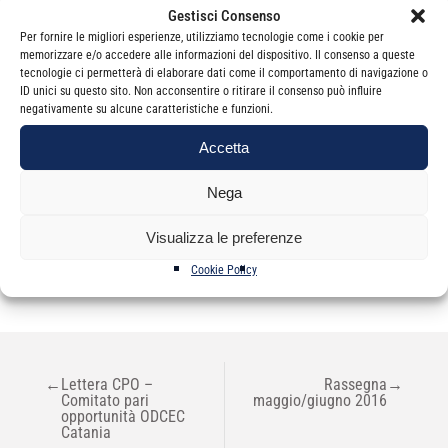
Gestisci Consenso
prenotazione, sono disponibili sul sito
Per fornire le migliori esperienze, utilizziamo tecnologie come i cookie per
www.convegnonazionaletrapani.it
memorizzare e/o accedere alle informazioni del dispositivo. Il consenso a queste
tecnologie ci permetterà di elaborare dati come il comportamento di navigazione o
ID unici su questo sito. Non acconsentire o ritirare il consenso può influire
negativamente su alcune caratteristiche e funzioni.
Accetta
Nega
Categorie
News
Visualizza le preferenze
Cookie Policy
NAVIGAZIONE
←
Lettera CPO –
Rassegna
→
ARTICOLI
Comitato pari
maggio/giugno 2016
opportunità ODCEC
Catania