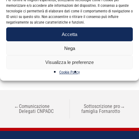
Per fornire le migliori esperienze, utilizziamo tecnologie come i cookie per
Sebastiano Truglio
memorizzare e/o accedere alle informazioni del dispositivo. Il consenso a queste
tecnologie ci permetterà di elaborare dati come il comportamento di navigazione o
ID unici su questo sito. Non acconsentire o ritirare il consenso può influire
negativamente su alcune caratteristiche e funzioni.
Accetta
Nega
Categorie
Newsletter
Visualizza le preferenze
Cookie Policy
NAVIGAZIONE
←
Comunicazione
Sottoscrizione pro
→
ARTICOLI
Delegati CNPADC
famiglia Fornarotto