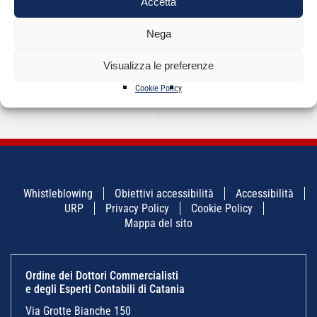
Accetta
Nega
Visualizza le preferenze
NAVIGAZIONE
←
cccccccccccc
Documenti FNC –
→
ARTICOLI
Fondazione Nazionale
Cookie Policy
Commercialisti
Whistleblowing
Obiettivi accessibilità
Accessibilità
URP
Privacy Policy
Cookie Policy
Mappa del sito
Ordine dei Dottori Commercialisti
e degli Esperti Contabili di Catania
Via Grotte Bianche 150