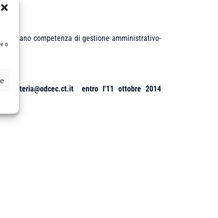
che abbiano competenza di gestione amministrativo-
re o
ze
o
segreteria@odcec.ct.it
entro l'11 ottobre 2014