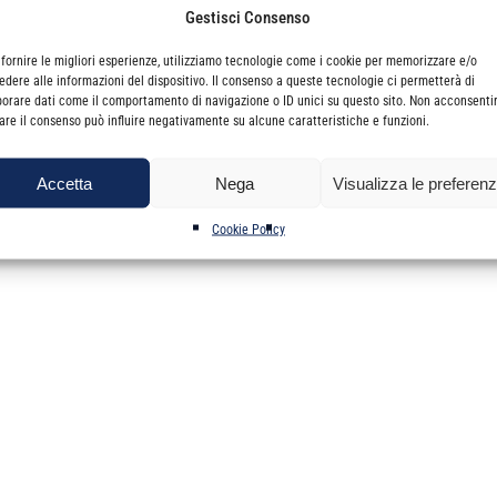
Gestisci Consenso
 fornire le migliori esperienze, utilizziamo tecnologie come i cookie per memorizzare e/o
edere alle informazioni del dispositivo. Il consenso a queste tecnologie ci permetterà di
 di Acireale avente ad oggetto richiesta dell'elenco degli iscritti 
borare dati come il comportamento di navigazione o ID unici su questo sito. Non acconsenti
irare il consenso può influire negativamente su alcune caratteristiche e funzioni.
Accetta
Nega
Visualizza le preferen
e la disponibilità a questa Segreteria inviando email all'indirizz
ITA'
Cookie Policy