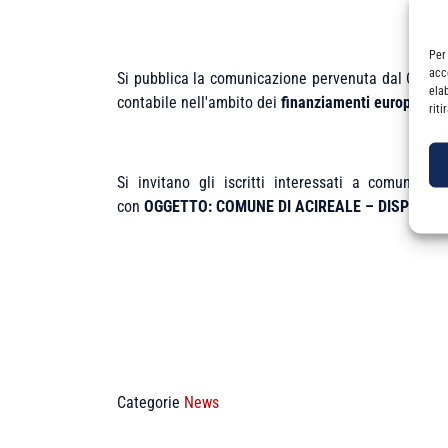
Per
acc
Si pubblica la comunicazione pervenuta dal Comune
ela
contabile nell'ambito dei
finanziamenti europei
.
rit
Si invitano gli iscritti interessati a comunicar
con
OGGETTO: COMUNE DI ACIREALE – DISPONIBIL
Categorie
News