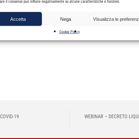
irare il consenso può influire negativamente su alcune caratteristiche e funzioni.
ID-2019 – Decreto presidenziale n. 22 del 4.5.2020 ulteriori disposiz
Accetta
Nega
Visualizza le preferen
Cookie Policy
 COVID-19
WEBINAR – DECRETO LIQUIDIT