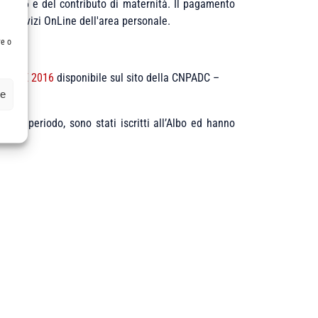
o 2016 e del contributo di maternità. Il pagamento
i Servizi OnLine dell'area personale.
re o
zio
PCE 2016
disponibile sul sito della CNPADC –
ze
reve periodo, sono stati iscritti all’Albo ed hanno