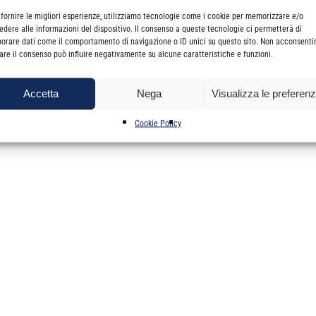
rmine per il pagamento della seconda rata dei contributi minimi ann
 fornire le migliori esperienze, utilizziamo tecnologie come i cookie per memorizzare e/o
sul sito internet della CNPADC
www.cnpadc.it
– sezione “documenti” de
edere alle informazioni del dispositivo. Il consenso a queste tecnologie ci permetterà di
borare dati come il comportamento di navigazione o ID unici su questo sito. Non acconsenti
irare il consenso può influire negativamente su alcune caratteristiche e funzioni.
per effettuare la comunicazione dei dati reddituali mediante il servi
Accetta
Nega
Visualizza le preferen
 tutti i Dottori Commercialisti che nel corso del 2015, anche se per b
Cookie Policy