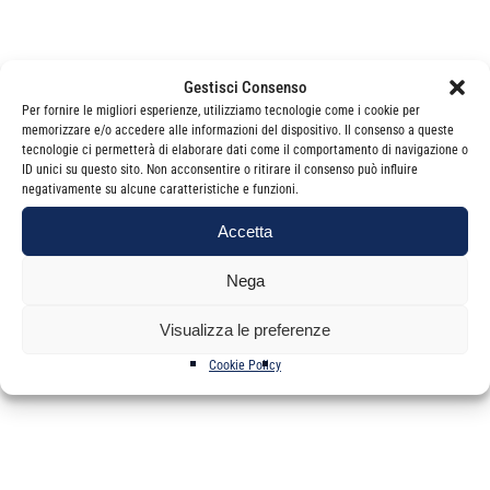
Gestisci Consenso
Consulta l’elenco dei candidati per circoscrizione
Per fornire le migliori esperienze, utilizziamo tecnologie come i cookie per
memorizzare e/o accedere alle informazioni del dispositivo. Il consenso a queste
tecnologie ci permetterà di elaborare dati come il comportamento di navigazione o
ID unici su questo sito. Non acconsentire o ritirare il consenso può influire
Consulta il regolamento delle procedure elettorali
negativamente su alcune caratteristiche e funzioni.
Accetta
Nega
Visualizza le preferenze
Categorie
News
Cookie Policy