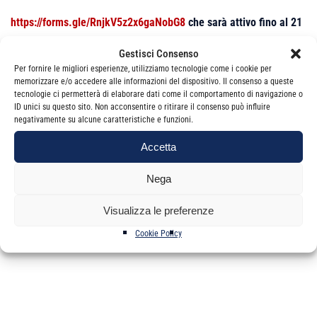
https://forms.gle/RnjkV5z2x6gaNobG8
che sarà attivo fino al 21
marzo p.v.
Gestisci Consenso
Per fornire le migliori esperienze, utilizziamo tecnologie come i cookie per
memorizzare e/o accedere alle informazioni del dispositivo. Il consenso a queste
Nelle prossime settimane sarà cura del CPO Nazionale
tecnologie ci permetterà di elaborare dati come il comportamento di navigazione o
ID unici su questo sito. Non acconsentire o ritirare il consenso può influire
elaborare e diffondere i risultati della ricerca attraverso i canali
negativamente su alcune caratteristiche e funzioni.
istituzionali del Cndcec.
Accetta
Nega
Visualizza le preferenze
Cookie Policy
Categorie
News