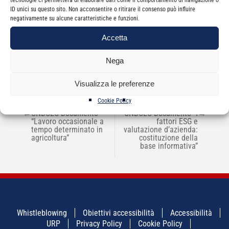
ID unici su questo sito. Non acconsentire o ritirare il consenso può influire
negativamente su alcune caratteristiche e funzioni.
Categorie
News
Accetta
Nega
Visualizza le preferenze
Cookie Policy
NAVIGAZIONE
←
CNDCEC Documento
CNDCEC Documento “I
→
ARTICOLI
“Lavoro occasionale a
fattori ESG e
tempo determinato in
valutazione d’azienda:
agricoltura”
costituzione della
base informativa”
Whistleblowing
Obiettivi accessibilità
Accessibilità
URP
Privacy Policy
Cookie Policy