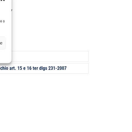
31-2007
re o
ze
CEC
chio art. 15 e 16 ter dlgs 231-2007