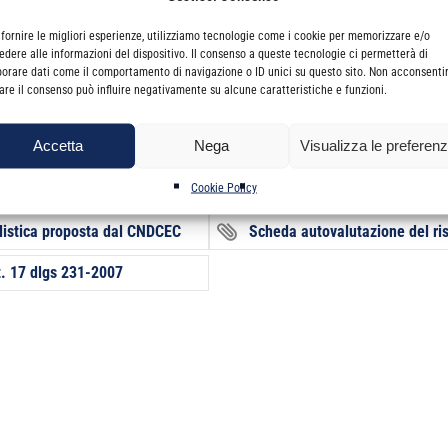
 fornire le migliori esperienze, utilizziamo tecnologie come i cookie per memorizzare e/o
rumenti operativi di supporto agli adempimenti di cui al D. Lgs. n. 2
edere alle informazioni del dispositivo. Il consenso a queste tecnologie ci permetterà di
borare dati come il comportamento di navigazione o ID unici su questo sito. Non acconsenti
irare il consenso può influire negativamente su alcune caratteristiche e funzioni.
Accetta
Nega
Visualizza le preferen
Cookie Policy
Modulistica proposta dal CND
listica proposta dal CNDCEC
Scheda autovalutazione del ris
rt. 17 dlgs 231-2007