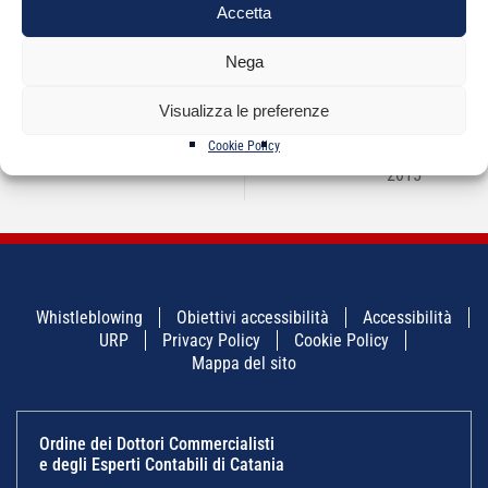
Accetta
Nega
NAVIGAZIONE
Visualizza le preferenze
←
Sportello Riscossione
Punto INPS presso
→
ARTICOLI
Sicilia presso Ordine –
Ordine di Catania –
Cookie Policy
25/11/2015
incontri dicembre
2015
Whistleblowing
Obiettivi accessibilità
Accessibilità
URP
Privacy Policy
Cookie Policy
Mappa del sito
Ordine dei Dottori Commercialisti
e degli Esperti Contabili di Catania