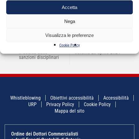
Accetta
Nega
Visualizza le preferenze
NAVIGAZIONE
←
CNDCEC Nuovo
Chiusura Uffici
→
ARTICOLI
Cookie Policy
Regolamento recante
Segreteria ODCEC
il Codice delle
Catania 26 aprile 2024
sanzioni disciplinari
Whistleblowing
Obiettivi accessibilità
Accessibilità
URP
Privacy Policy
Cookie Policy
Mappa del sito
Ordine dei Dottori Commercialisti