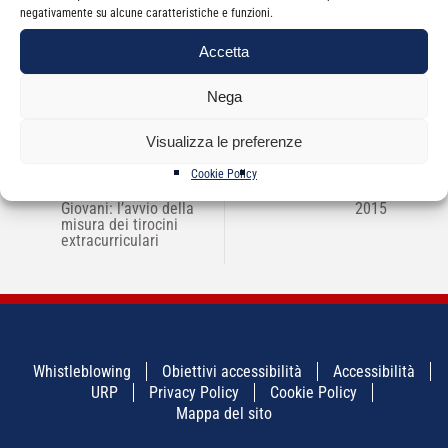
Categorie
News
negativamente su alcune caratteristiche e funzioni.
Accetta
Nega
Visualizza le preferenze
Cookie Policy
NAVIGAZIONE
←
ODCECCT – Garanzia
Rivista PRESS – marzo
→
ARTICOLI
Giovani: l’avvio della
2015
misura dei tirocini
extracurriculari
Whistleblowing
Obiettivi accessibilità
Accessibilità
URP
Privacy Policy
Cookie Policy
Mappa del sito