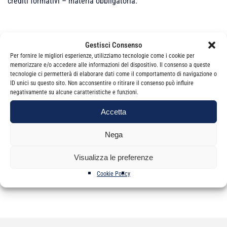
crediti formativi – materia obbligatoria.
Cliccare qui
per visualizzare i documenti
Gestisci Consenso
Cordiali saluti
Per fornire le migliori esperienze, utilizziamo tecnologie come i cookie per
memorizzare e/o accedere alle informazioni del dispositivo. Il consenso a queste
La Segreteria
tecnologie ci permetterà di elaborare dati come il comportamento di navigazione o
ID unici su questo sito. Non acconsentire o ritirare il consenso può influire
negativamente su alcune caratteristiche e funzioni.
Accetta
Nega
Categorie
Newsletter
Visualizza le preferenze
Cookie Policy