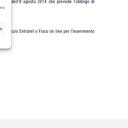
nanza dell'8 agosto 2014 che prevede l'obbligo di
re o
ze
il servizio Entratel o Fisco on line per l’inserimento