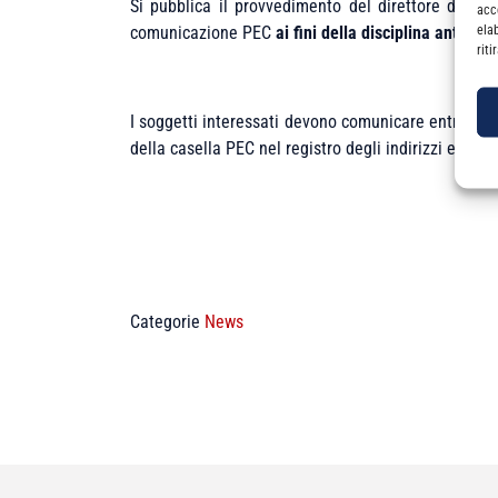
Si pubblica il provvedimento del direttore dell'
acc
ela
comunicazione PEC
ai fini della disciplina antiricic
rit
I soggetti interessati devono comunicare
entro il 3
della casella PEC nel registro degli indirizzi elettro
Categorie
News