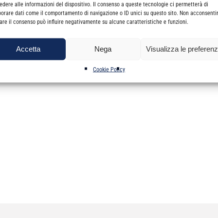
Agenzia delle Entrate e del comandante generale della Guardia di fi
edere alle informazioni del dispositivo. Il consenso a queste tecnologie ci permetterà di
borare dati come il comportamento di navigazione o ID unici su questo sito. Non acconsenti
laggio
.
irare il consenso può influire negativamente su alcune caratteristiche e funzioni.
Accetta
Nega
Visualizza le preferen
1 ottobre all’Agenzia delle Entrate il proprio indirizzo PEC utilizzando 
nici
Cookie Policy