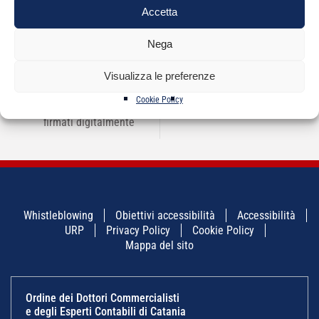
Accetta
Nega
NAVIGAZIONE
←
Guida “I servizi
Visualizza le preferenze
CORSO REVISORI
→
ARTICOLI
dell’Agenzia delle
LEGALI 2024
Entrate” –
Cookie Policy
registrazione atti
firmati digitalmente
Whistleblowing
Obiettivi accessibilità
Accessibilità
URP
Privacy Policy
Cookie Policy
Mappa del sito
Ordine dei Dottori Commercialisti
e degli Esperti Contabili di Catania