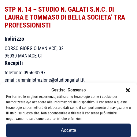
STP N. 14 – STUDIO N. GALATI S.N.C. DI
LAURA E TOMMASO DI BELLA SOCIETA’ TRA
PROFESSIONISTI
Indirizzo
CORSO GIORGIO MANIACE, 32
95030
MANIACE
CT
Recapiti
telefono: 095690297
email: amministrazione@studiongalati.it
Gestisci Consenso
Per fornire le migliori esperienze, utilizziamo tecnologie come i cookie per
memorizzare e/o accedere alle informazioni del dispositivo. Il consenso a queste
tecnologie ci permetterà di elaborare dati come il comportamento di navigazione o
Componenti
ID unici su questo sito. Non acconsentire o ritirare il consenso può influire
negativamente su alcune caratteristiche e funzioni.
N° A 2337
DI BELLA LAURA
Accetta
dottore commercialista