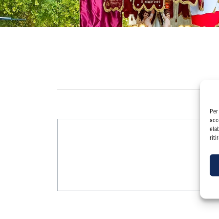
Per
acc
ela
rit