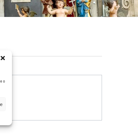
re o
ze