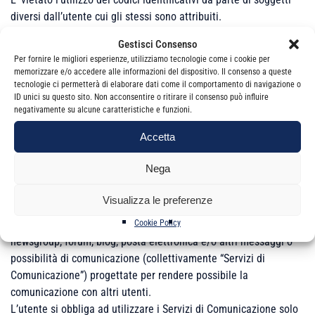
diversi dall’utente cui gli stessi sono attribuiti.
L’utente si impegna a comunicare all’ODCEC di Catania
Gestisci Consenso
immediatamente ed all’indirizzo comunicato al momento della
Per fornire le migliori esperienze, utilizziamo tecnologie come i cookie per
attribuzione dei codici identificativi, qualsiasi utilizzo non
memorizzare e/o accedere alle informazioni del dispositivo. Il consenso a queste
autorizzato dei codici identificativi assegnatigli o qualsiasi altro
tecnologie ci permetterà di elaborare dati come il comportamento di navigazione o
ID unici su questo sito. Non acconsentire o ritirare il consenso può influire
fatto che violi la sicurezza.
negativamente su alcune caratteristiche e funzioni.
L’ODCEC di Catania comunque, non sarà responsabile per
eventuali danni causati dall’utilizzo dei codici identificativi da
Accetta
parte di un’altra persona, con o senza l’autorizzazione
dell’utente stesso.
Nega
Utilizzo dei servizi di comunicazione
Visualizza le preferenze
Il sito web dell’ODCEC di Catania può contenere servizi di
Cookie Policy
newsgroup, forum, blog, posta elettronica e/o altri messaggi o
possibilità di comunicazione (collettivamente “Servizi di
Comunicazione”) progettate per rendere possibile la
comunicazione con altri utenti.
L’utente si obbliga ad utilizzare i Servizi di Comunicazione solo