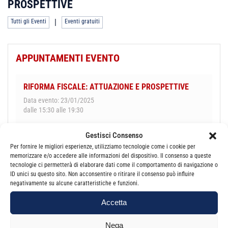
PROSPETTIVE
|
Tutti gli Eventi
Eventi gratuiti
APPUNTAMENTI EVENTO
RIFORMA FISCALE: ATTUAZIONE E PROSPETTIVE
Data evento: 23/01/2025
dalle 15:30 alle 19:30
Gestisci Consenso
Per fornire le migliori esperienze, utilizziamo tecnologie come i cookie per
memorizzare e/o accedere alle informazioni del dispositivo. Il consenso a queste
Per maggiori informazioni o per iscriverti Clicca qui!
tecnologie ci permetterà di elaborare dati come il comportamento di navigazione o
ID unici su questo sito. Non acconsentire o ritirare il consenso può influire
negativamente su alcune caratteristiche e funzioni.
Accetta
NAVIGAZIONE
←
CORSO DI
TELEFISCO 2025
→
Nega