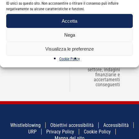
ID unici su questo sito. Non acconsentire o ritirare il consenso può influire
evento.
negativamente su alcune caratteristiche e funzioni.
Accetta
Nega
Visualizza le preferenze
NAVIGAZIONE
←
ADOCEC/UNOFORMAT
Selezione del
→
ARTICOLI
– UNICO 2015
Cookie Policy
contribuente,
redditometro, studi di
settore, indagini
finanziarie e
accertamenti
conseguenti
Whistleblowing
Obiettivi accessibilità
Accessibilità
URP
Privacy Policy
Cookie Policy
Mappa del sito