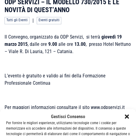
ODP SERVIZI – IL MODELLO 730/2015 E LE
NOVITÀ DI QUEST’ANNO
|
Tutti gli Eventi
Eventi gratuiti
Il Convegno, organizzato da ODP Servizi, si terrà
giovedì 19
marzo 2015
, dalle ore
9.00
alle ore
13.00
, presso Hotel Nettuno
– Viale R. Di Lauria, 121 – Catania.
L'evento è gratuito e valido ai fini della Formazione
Professionale Continua
Per maggiori informazioni consultare il sito www.odpservizi.it
Gestisci Consenso
Per fornire le migliori esperienze, utilizziamo tecnologie come i cookie per
memorizzare e/o accedere alle informazioni del dispositivo. Il consenso a queste
Non sono presenti appuntamenti per questo
tecnologie ci permetterà di elaborare dati come il comportamento di navigazione o