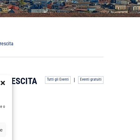
rescita
 CRESCITA
|
Tutti gli Eventi
Eventi gratuiti
re o
ze