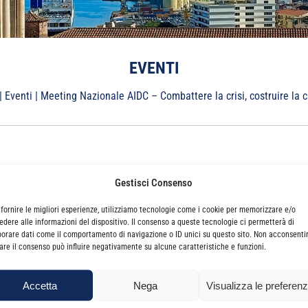
EVENTI
|
Eventi
|
Meeting Nazionale AIDC – Combattere la crisi, costruire la c
 COMBATTERE LA CRISI, COSTRUIRE LA
Gestisci Consenso
 fornire le migliori esperienze, utilizziamo tecnologie come i cookie per memorizzare e/o
edere alle informazioni del dispositivo. Il consenso a queste tecnologie ci permetterà di
mo il 16 e 17 Marzo 2012.
borare dati come il comportamento di navigazione o ID unici su questo sito. Non acconsenti
irare il consenso può influire negativamente su alcune caratteristiche e funzioni.
nua.
zione obbligatoria, è possibile iscriversi on line al sito
www.aidc.pro
Accetta
Nega
Visualizza le preferen