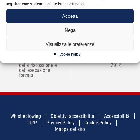
evento.
negativamente su alcune caratteristiche e funzioni.
Accetta
Nega
Visualizza le preferenze
NAVIGAZIONE
←
La tutela del
Ammortizzatori Sociali
→
ARTICOLI
contribuente nelle fasi
Cookie Policy
in deroga: novità e
dell’accertamento,
procedure per l’anno
della riscossione e
2012
dell’esecuzione
forzata
Whistleblowing
Obiettivi accessibilità
Accessibilità
URP
Privacy Policy
Cookie Policy
Mappa del sito