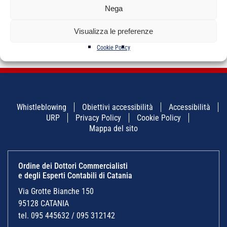
Nega
NAVIGAZIONE
←
INTELLIGENZA
DAL BILANCIO AL
→
ARTICOLI
ARTIFICIALE E
REDDITO D’IMPRESA:
Visualizza le preferenze
SOSTENIBILITA’ ESG
NOVITA’ ED ASPETTI
CRITICI
Cookie Policy
Whistleblowing
Obiettivi accessibilità
Accessibilità
URP
Privacy Policy
Cookie Policy
Mappa del sito
Ordine dei Dottori Commercialisti
e degli Esperti Contabili di Catania
Via Grotte Bianche 150
95128 CATANIA
tel. 095 445632 / 095 312142