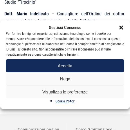
Studio "Tirocinio"
Dott. Mario Indelicato
– Consigliere dell’Ordine dei dottori
commercialsiti e degli esperti contabili di Catania
Gestisci Consenso
Per fornire le migliori esperienze, utilizziamo tecnologie come i cookie per
memorizzare e/o accedere alle informazioni del dispositivo. Il consenso a queste
Per partecipare è
obbligatoria
l’iscrizione e la compilazione
tecnologie ci permetterà di elaborare dati come il comportamento di navigazione o
ID unici su questo sito. Non acconsentire o ritirare il consenso può influire
della scheda di iscrizione all’evento
negativamente su alcune caratteristiche e funzioni.
Accetta
Non sono presenti appuntamenti per questo
Nega
evento.
Visualizza le preferenze
Cookie Policy
NAVIGAZIONE
←
Comunicazioni on-line
Corso “Contenzioso
→