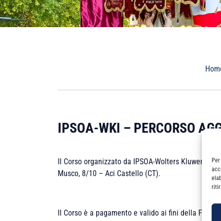
Hom
IPSOA-WKI – PERCORSO AG
Per
Il Corso organizzato da IPSOA-Wolters Kluwer Italia s
acc
Musco, 8/10 – Aci Castello (CT).
ela
rit
Il Corso è a pagamento e valido ai fini della FPC C