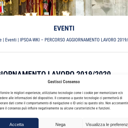
EVENTI
e
|
Eventi
|
IPSOA-WKI – PERCORSO AGGIORNAMENTO LAVORO 2019
GIORNAMENTO LAVORO 2019/2020
Gestisci Consenso
 fornire le migliori esperienze, utilizziamo tecnologie come i cookie per memorizzare e/o
rl, si terrà dal
16 Ottobre 2019
al
27 Maggio 2020
dalle ore
15.00
a
edere alle informazioni del dispositivo. Il consenso a queste tecnologie ci permetterà di
borare dati come il comportamento di navigazione o ID unici su questo sito. Non acconsenti
irare il consenso può influire negativamente su alcune caratteristiche e funzioni.
ommercialisti
Accetta
Nega
Visualizza le preferen