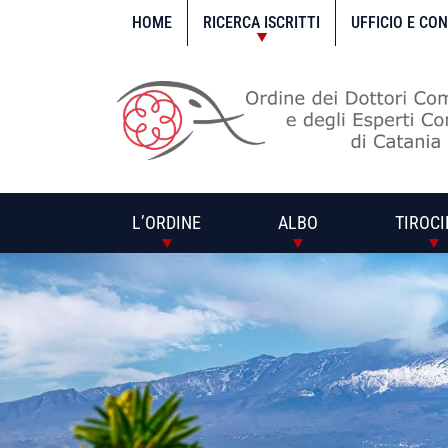
Vai
al
HOME
RICERCA ISCRITTI
UFFICIO E CO
contenuto
L’ORDINE
ALBO
TIROCI