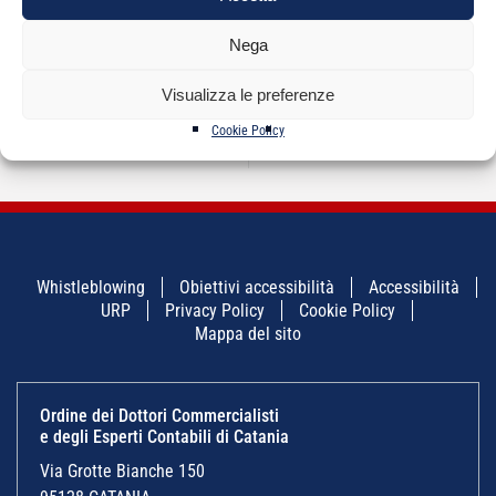
NAVIGAZIONE
←
Definizione liti fiscali
Il Collegio Sindacale.
→
Nega
ARTICOLI
pendenti – lo
Principi e
spesometro
responsabilità alla
luce delle recenti
Visualizza le preferenze
modifiche della Legge
di Stabilità per il 2012
Cookie Policy
(L. 183/2011)
Whistleblowing
Obiettivi accessibilità
Accessibilità
URP
Privacy Policy
Cookie Policy
Mappa del sito
Ordine dei Dottori Commercialisti
e degli Esperti Contabili di Catania
Via Grotte Bianche 150