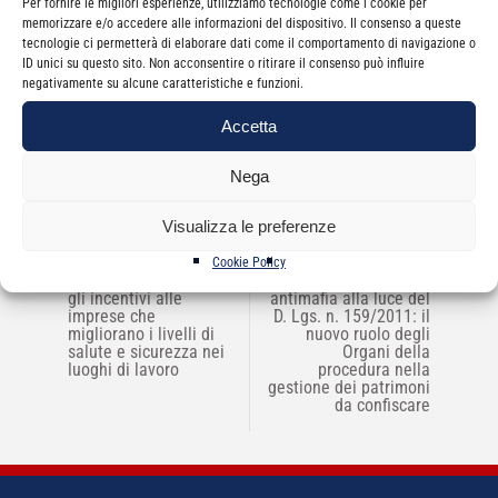
Per fornire le migliori esperienze, utilizziamo tecnologie come i cookie per
memorizzare e/o accedere alle informazioni del dispositivo. Il consenso a queste
tecnologie ci permetterà di elaborare dati come il comportamento di navigazione o
ID unici su questo sito. Non acconsentire o ritirare il consenso può influire
Non sono presenti appuntamenti per questo
negativamente su alcune caratteristiche e funzioni.
evento.
Accetta
Nega
Visualizza le preferenze
NAVIGAZIONE
Cookie Policy
←
Bando INAIL 2011 per
Le Misure patrimoniali
→
ARTICOLI
gli incentivi alle
antimafia alla luce del
imprese che
D. Lgs. n. 159/2011: il
migliorano i livelli di
nuovo ruolo degli
salute e sicurezza nei
Organi della
luoghi di lavoro
procedura nella
gestione dei patrimoni
da confiscare