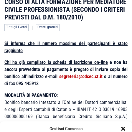
CORSO DI ALTA FORMAZIONE PER MEDIATORE
CIVILE PROFESSIONISTA (SECONDO I CRITERI
PREVISTI DAL D.M. 180/2010)
|
Tutti gli Eventi
Eventi gratuiti
Si informa che il numero massimo dei partecipanti è stato
raggiunto
Chi ha già compilato la scheda di iscrizione
on-line
e non ha
ancora provveduto al pagamento è pregato di inviare copia del
bonifico all’indirizzo e-mail
segreteria@odcec.ct.it
o al numero
di fax 095 445913
MODALITÀ DI PAGAMENTO
:
Bonifico bancario intestato all’Ordine dei Dottori commercialisti
e degli Esperti contabili di Catania – IBAN IT 42 O 03019 16903
000006000169 (Banca beneficiaria Credito Siciliano S.p.A.)
causale “Iscrizione Corso di Formazione per Mediatore” di
Gestisci Consenso
Dott./Rag. Nome – Cognome.