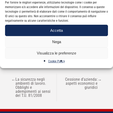
Per fornire le migliori esperienze, utilizziamo tecnologie come i cookie per
memorizzare e/o accedere alle informazioni del dispositivo. Il consenso a queste
Il corso è valido ai fini della formazione professionale continua
tecnologie ci permetterà di elaborare dati come il comportamento di navigazione o
ID unici su questo sito. Non acconsentire o ritirare il consenso può influire
negativamente su alcune caratteristiche e funzioni.
Accetta
Non sono presenti appuntamenti per questo
evento.
Nega
Visualizza le preferenze
Cookie Policy
NAVIGAZIONE
←
La sicurezza negli
Cessione d’azienda:
→
ARTICOLI
ambienti di lavoro.
aspetti economici e
Obblighi e
giuridici
adempimenti ai sensi
del T.U. 81/2008