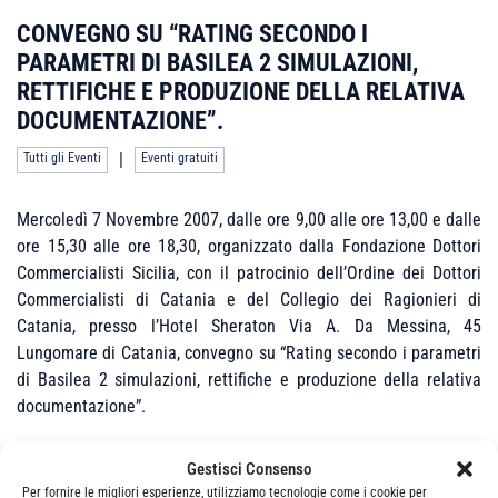
CONVEGNO SU “RATING SECONDO I
PARAMETRI DI BASILEA 2 SIMULAZIONI,
RETTIFICHE E PRODUZIONE DELLA RELATIVA
DOCUMENTAZIONE”.
|
Tutti gli Eventi
Eventi gratuiti
Mercoledì 7 Novembre 2007, dalle ore 9,00 alle ore 13,00 e dalle
ore 15,30 alle ore 18,30, organizzato dalla Fondazione Dottori
Commercialisti Sicilia, con il patrocinio dell’Ordine dei Dottori
Commercialisti di Catania e del Collegio dei Ragionieri di
Catania, presso l’Hotel Sheraton Via A. Da Messina, 45
Lungomare di Catania, convegno su “Rating secondo i parametri
di Basilea 2 simulazioni, rettifiche e produzione della relativa
documentazione”.
Per visionare il programma clicca sul titolo e per la
Gestisci Consenso
prenotazione cliccare su " FORMAZIONE – ISI Formazione".
Per fornire le migliori esperienze, utilizziamo tecnologie come i cookie per