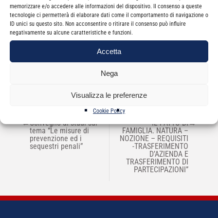
memorizzare e/o accedere alle informazioni del dispositivo. Il consenso a queste
tecnologie ci permetterà di elaborare dati come il comportamento di navigazione o
ID unici su questo sito. Non acconsentire o ritirare il consenso può influire
Non sono presenti appuntamenti per questo
negativamente su alcune caratteristiche e funzioni.
evento.
Accetta
Nega
Visualizza le preferenze
Cookie Policy
NAVIGAZIONE
←
Convegno di studi sul
“IL PATTO DI
→
ARTICOLI
tema “Le misure di
FAMIGLIA. NATURA –
prevenzione ed i
NOZIONE – REQUISITI
sequestri penali”
-TRASFERIMENTO
D’AZIENDA E
TRASFERIMENTO DI
PARTECIPAZIONI”