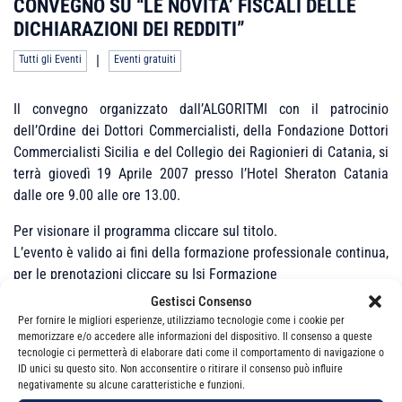
CONVEGNO SU “LE NOVITA’ FISCALI DELLE
DICHIARAZIONI DEI REDDITI”
|
Tutti gli Eventi
Eventi gratuiti
Il convegno organizzato dall’ALGORITMI con il patrocinio
dell’Ordine dei Dottori Commercialisti, della Fondazione Dottori
Commercialisti Sicilia e del Collegio dei Ragionieri di Catania, si
terrà giovedì 19 Aprile 2007 presso l’Hotel Sheraton Catania
dalle ore 9.00 alle ore 13.00.
Per visionare il programma cliccare sul titolo.
L’evento è valido ai fini della formazione professionale continua,
per le prenotazioni cliccare su Isi Formazione
Gestisci Consenso
Per fornire le migliori esperienze, utilizziamo tecnologie come i cookie per
memorizzare e/o accedere alle informazioni del dispositivo. Il consenso a queste
Non sono presenti appuntamenti per questo
tecnologie ci permetterà di elaborare dati come il comportamento di navigazione o
ID unici su questo sito. Non acconsentire o ritirare il consenso può influire
evento.
negativamente su alcune caratteristiche e funzioni.