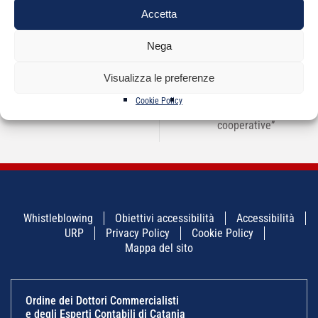
Accetta
Nega
Visualizza le preferenze
NAVIGAZIONE
←
CONVEGNO SUL TEMA
Convegno su “Il
→
ARTICOLI
“IL TRUST: ATTUALITA’
Cookie Policy
funzionamento e la
E PROSPETTIVE”
fiscalità delle società
cooperative”
Whistleblowing
Obiettivi accessibilità
Accessibilità
URP
Privacy Policy
Cookie Policy
Mappa del sito
Ordine dei Dottori Commercialisti
e degli Esperti Contabili di Catania