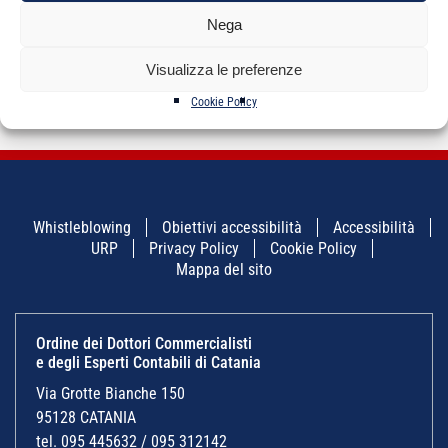
NAVIGAZIONE
←
L’esercizio della
Best practice per il
→
Nega
ARTICOLI
professione di dottore
commercialista di
commercialista, di
successo
ragioniere
Visualizza le preferenze
commercialista e di
esperto contabile
Cookie Policy
Whistleblowing
Obiettivi accessibilità
Accessibilità
URP
Privacy Policy
Cookie Policy
Mappa del sito
Ordine dei Dottori Commercialisti
e degli Esperti Contabili di Catania
Via Grotte Bianche 150
95128 CATANIA
tel. 095 445632 / 095 312142