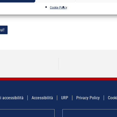
COLI DI CONVENIENZA DOPO L’ULTIMA CIRCOLARE N.18/E
Cookie Policy
ui!
i accessibilità
Accessibilità
URP
Privacy Policy
Cooki