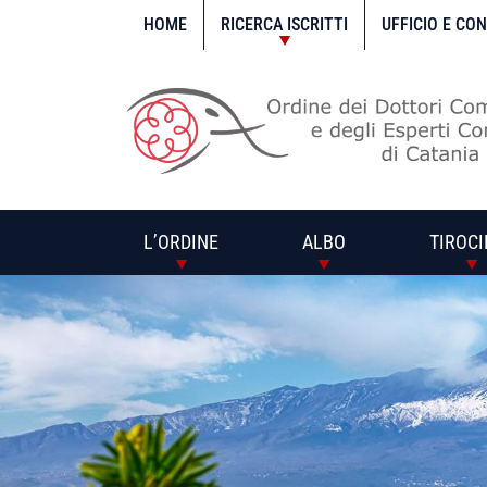
Vai
al
HOME
RICERCA ISCRITTI
UFFICIO E CO
contenuto
L’ORDINE
ALBO
TIROCI