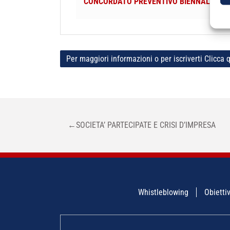
CONCORDATO PREVENTIVO BIENNALE: CAL
Per maggiori informazioni o per iscriverti Clicca q
NAVIGAZIONE
←
SOCIETA’ PARTECIPATE E CRISI D’IMPRESA
ARTICOLI
Whistleblowing
Obiettiv