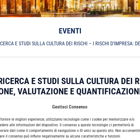
EVENTI
RCA E STUDI SULLA CULTURA DEI RISCHI – I RISCHI D’IMPRESA: D
CERCA E STUDI SULLA CULTURA DEI RI
IONE, VALUTAZIONE E QUANTIFICAZION
Gestisci Consenso
e e studi sulla cultura dei rischi, si terrà
giovedì 6 Ottobre 2016
da
 fornire le migliori esperienze, utilizziamo tecnologie come i cookie per memorizzare e/o
edere alle informazioni del dispositivo. Il consenso a queste tecnologie ci permetterà di
borare dati come il comportamento di navigazione o ID unici su questo sito. Non acconsenti
irare il consenso può influire negativamente su alcune caratteristiche e funzioni.