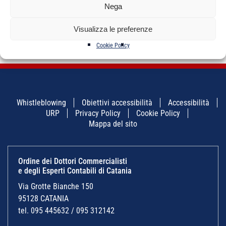
Nega
NAVIGAZIONE
←
Mediatore
Percorso di
→
ARTICOLI
professionista D.Lgs.
aggiornamento
Visualizza le preferenze
28/2010
“Lavoro”
Cookie Policy
Whistleblowing
Obiettivi accessibilità
Accessibilità
URP
Privacy Policy
Cookie Policy
Mappa del sito
Ordine dei Dottori Commercialisti
e degli Esperti Contabili di Catania
Via Grotte Bianche 150
95128 CATANIA
tel. 095 445632 / 095 312142