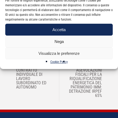
Per fornire le migliori esperienze, utilizziamo tecnologie come i cookie per
memorizzare e/o accedere alle informazioni del dispositivo. Il consenso a queste
tecnologie ci permetterà di elaborare dati come il comportamento di navigazione o
ID unici su questo sito. Non acconsentire o ritirare il consenso può influire
Non sono presenti appuntamenti per questo
negativamente su alcune caratteristiche e funzioni.
evento.
Accetta
Nega
Visualizza le preferenze
NAVIGAZIONE
Cookie Policy
←
UNOFORMAT SRL -IL
CO.AS. –
→
ARTICOLI
CONTRATTO
AGEVOLAZIONI
INDIVIDUALE DI
FISCALI PER LA
LAVORO
RIQUALIFICAZIONE
SUBORDINATO ED
ENERGETICA DEL
AUTONOMO
PATRIMONIO IMM:
DETRAZIONE IRPEF
65%