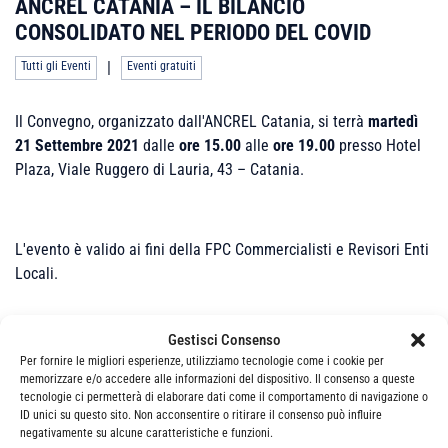
ANCREL CATANIA – IL BILANCIO
CONSOLIDATO NEL PERIODO DEL COVID
|
Tutti gli Eventi
Eventi gratuiti
Il Convegno, organizzato dall'ANCREL Catania, si terrà
martedì
21 Settembre 2021
dalle
ore 15.00
alle
ore 19.00
presso Hotel
Plaza, Viale Ruggero di Lauria, 43 – Catania.
L'evento è valido ai fini della FPC Commercialisti e Revisori Enti
Locali.
Gestisci Consenso
Per fornire le migliori esperienze, utilizziamo tecnologie come i cookie per
memorizzare e/o accedere alle informazioni del dispositivo. Il consenso a queste
tecnologie ci permetterà di elaborare dati come il comportamento di navigazione o
Non sono presenti appuntamenti per questo
ID unici su questo sito. Non acconsentire o ritirare il consenso può influire
evento.
negativamente su alcune caratteristiche e funzioni.