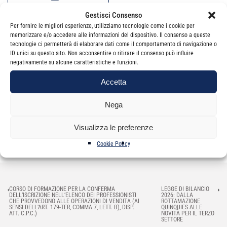
Salva nel tuo calendario
Gestisci Consenso
Per fornire le migliori esperienze, utilizziamo tecnologie come i cookie per
memorizzare e/o accedere alle informazioni del dispositivo. Il consenso a queste
tecnologie ci permetterà di elaborare dati come il comportamento di navigazione o
ID unici su questo sito. Non acconsentire o ritirare il consenso può influire
DETTAGLI
negativamente su alcune caratteristiche e funzioni.
Data:
Dicembre 18, 2025
Accetta
Ora:
8:30 - 19:30
Categoria Evento:
Eventi FPC
Nega
Visualizza le preferenze
Cookie Policy
CORSO DI FORMAZIONE PER LA CONFERMA
LEGGE DI BILANCIO
DELL’ISCRIZIONE NELL’ELENCO DEI PROFESSIONISTI
2026: DALLA
CHE PROVVEDONO ALLE OPERAZIONI DI VENDITA (AI
ROTTAMAZIONE
SENSI DELL’ART. 179-TER, COMMA 7, LETT. B), DISP.
QUINQUIES ALLE
ATT. C.P.C.)
NOVITÀ PER IL TERZO
SETTORE